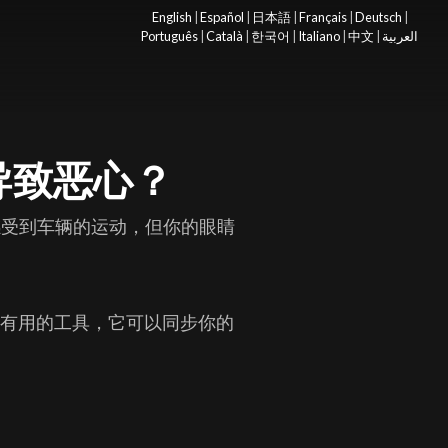
English
|
Español
|
日本語
|
Français
|
Deutsch
|
Português
|
Català
|
한국어
|
Italiano
|
中文
|
العربية
中导致恶心？
感受到车辆的运动，但你的眼睛
个有用的工具，它可以同步你的