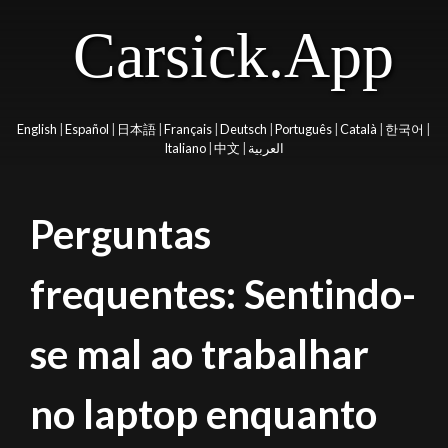
Carsick.App
English
|
Español
|
日本語
|
Français
|
Deutsch
|
Português
|
Català
|
한국어
|
Italiano
|
中文
|
العربية
Perguntas
frequentes: Sentindo-
se mal ao trabalhar
no laptop enquanto