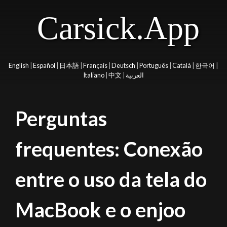
Carsick.App
English
|
Español
|
日本語
|
Français
|
Deutsch
|
Português
|
Català
|
한국어
|
Italiano
|
中文
|
العربية
Perguntas
frequentes: Conexão
entre o uso da tela do
MacBook e o enjoo