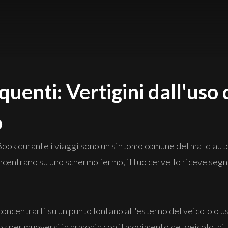
uenti: Vertigini dall'us
o
Book durante i viaggi sono un sintomo comune del mal d'auto
ncentrano su uno schermo fermo, il tuo cervello riceve segn
oncentrarti su un punto lontano all'esterno del veicolo o u
k per muoversi in armonia con il movimento del veicolo, ai