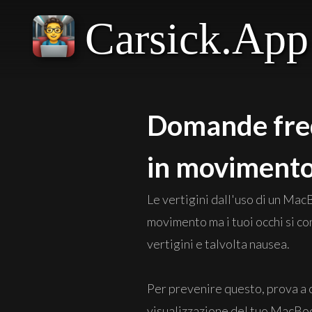
Carsick.App
Domande freq
in moviment
Le vertigini dall'uso di un Mac
movimento ma i tuoi occhi si co
vertigini e talvolta nausea.
Per prevenire questo, prova a c
visualizzazione del tuo MacBoo