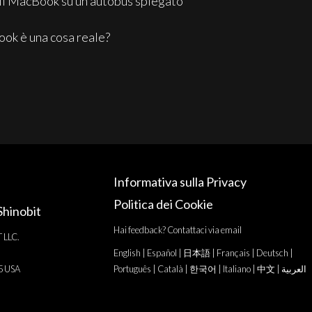
a il MacBook su un autobus spiegato
ook è una cosa reale?
Informativa sulla Privacy
Politica dei Cookie
Shinobit
Hai feedback? Contattaci via email
T LLC.
English
|
Español
|
日本語
|
Français
|
Deutsch
|
25 USA
Português
|
Català
|
한국어
|
Italiano
|
中文
|
العربية