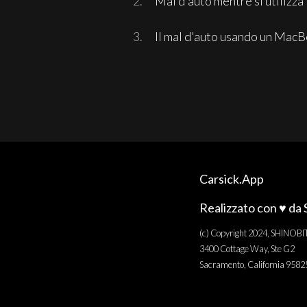
Mal d'auto mentre si utilizz
Il mal d'auto usando un MacB
Carsick.App
Realizzato con ♥️ da 
(c) Copyright 2024, SHINOBI
3400 Cottage Way, Ste G2
Sacramento, California 958