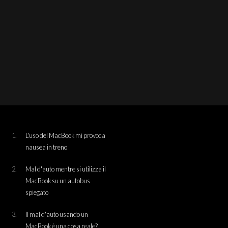
L'uso del MacBook mi provoca
nausea in treno
Mal d'auto mentre si utilizza il
MacBook su un autobus
spiegato
Il mal d'auto usando un
MacBook è una cosa reale?