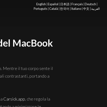
English
|
Español
|
日本語
|
Français
|
Deutsch
|
Português
|
Català
|
한국어
|
Italiano
|
中文
|
العربية
o del MacBook
. Mentre il tuo corpo sente il
ali contrastanti, portando a
sa
Carsick.app
, che regola la
utando a minimizzare le