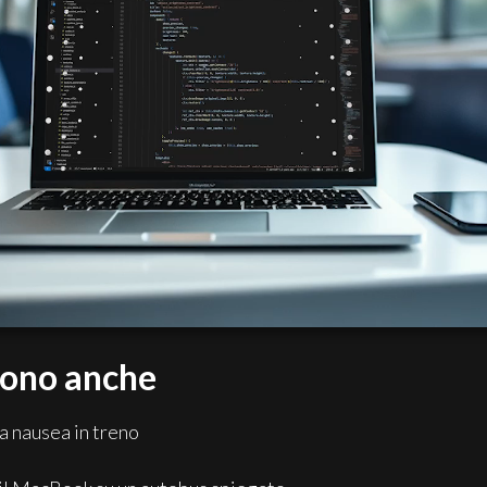
dono anche
a nausea in treno