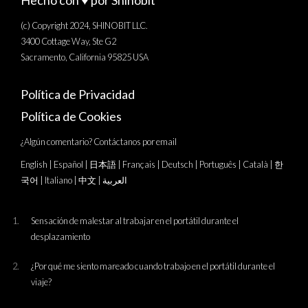
Hecho con ♥️ por Shinobit
(c) Copyright 2024, SHINOBIT LLC.
3400 Cottage Way, Ste G2
Sacramento, California 95825 USA
Política de Privacidad
Política de Cookies
¿Algún comentario? Contáctanos por email
English
|
Español
|
日本語
|
Français
|
Deutsch
|
Português
|
Català
|
한
국어
|
Italiano
|
中文
|
العربية
Sensación de malestar al trabajar en el portátil durante el
desplazamiento
¿Por qué me siento mareado cuando trabajo en el portátil durante el
viaje?