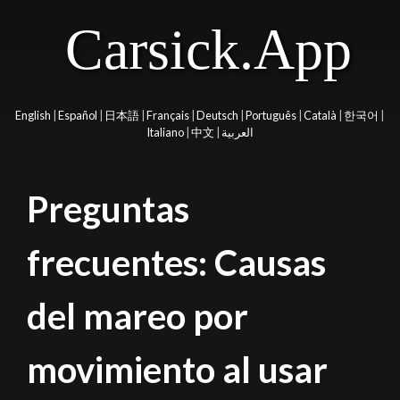
Carsick.App
English
|
Español
|
日本語
|
Français
|
Deutsch
|
Português
|
Català
|
한국어
|
Italiano
|
中文
|
العربية
Preguntas
frecuentes: Causas
del mareo por
movimiento al usar