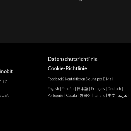
Datenschutzrichtlinie
Cookie-Richtlinie
hinobit
Feedback? Kontaktieren Sie uns per E-Mail
T LLC.
English
|
Español
|
日本語
|
Français
|
Deutsch
|
25 USA
Português
|
Català
|
한국어
|
Italiano
|
中文
|
العربية