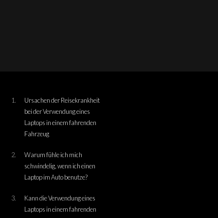
Ursachen der Reisekrankheit
bei der Verwendung eines
Laptops in einem fahrenden
Fahrzeug
Warum fühle ich mich
schwindelig, wenn ich einen
Laptop im Auto benutze?
Kann die Verwendung eines
Laptops in einem fahrenden