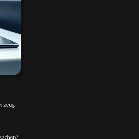
hrzeug
rsachen?