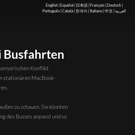
English
|
Español
|
日本語
|
Français
|
Deutsch
|
Português
|
Català
|
한국어
|
Italiano
|
中文
|
العربية
i Busfahrten
sensorischen Konflikt
nen stationären MacBook-
ren.
außen zu schauen. Sie könnten
ng des Busses anpasst und so