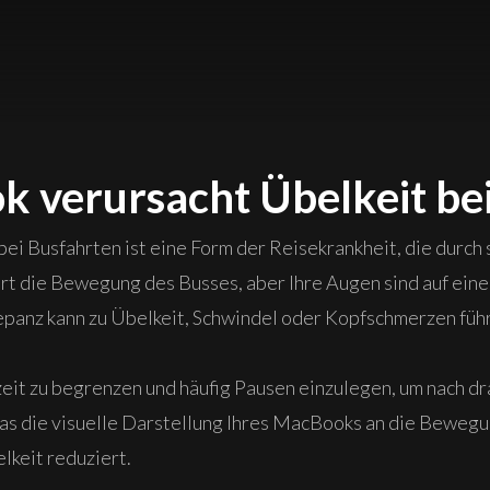
 verursacht Übelkeit be
i Busfahrten ist eine Form der Reisekrankheit, die durch 
pürt die Bewegung des Busses, aber Ihre Augen sind auf ei
repanz kann zu Übelkeit, Schwindel oder Kopfschmerzen füh
zeit zu begrenzen und häufig Pausen einzulegen, um nach dr
s die visuelle Darstellung Ihres MacBooks an die Bewegu
lkeit reduziert.