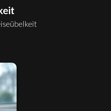
keit
iseübelkeit