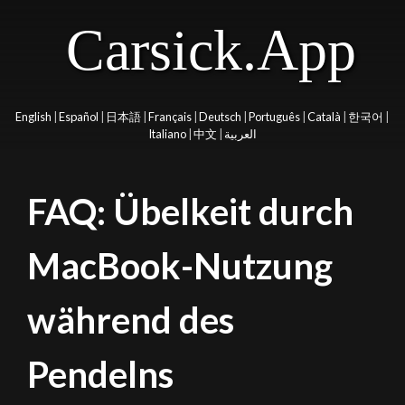
Carsick.App
English
|
Español
|
日本語
|
Français
|
Deutsch
|
Português
|
Català
|
한국어
|
Italiano
|
中文
|
العربية
FAQ: Übelkeit durch
MacBook-Nutzung
während des
Pendelns