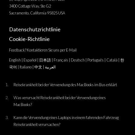
3400 Cottage Way, Ste G2
Sacramento, California 95825 USA
Datenschutzrichtlinie
Cookie-Richtlinie
Feedback? Kontaktieren Sie uns per E-Mail
English
|
Español
|
日本語
|
Français
|
Deutsch
|
Português
|
Català
|
한
국어
|
Italiano
|
中文
|
العربية
Reisekrankheit bei der Verwendung des MacBooks im Bus erklärt
Was verursacht Reisekrankheit bei der Verwendung eines
MacBooks?
Kann die Verwendung eines Laptops in einem fahrenden Fahrzeug
Reisekrankheit verursachen?