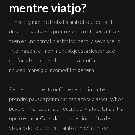
mentre viatjo?
El mareig mentre treballa amb el seu portàtil
durant el viatge es produeix quan els seus ulls es
fixen en una pantalla estàtica, però la seva orella
interna sent el moviment. Aquesta desconexió
confon el seu cervell, portant a sentiments de
nàusea, mareig o incomoditat general.
Per reduir aquest conflicte sensorial, intenta
prendre pauses per mirar cap a fora o asseure’t on
puguis mirar cap a la direcció del viatge. Una altra
opció és usar
Carsick.app
, que sincronitza les
visuals del seu portàtil amb el moviment del