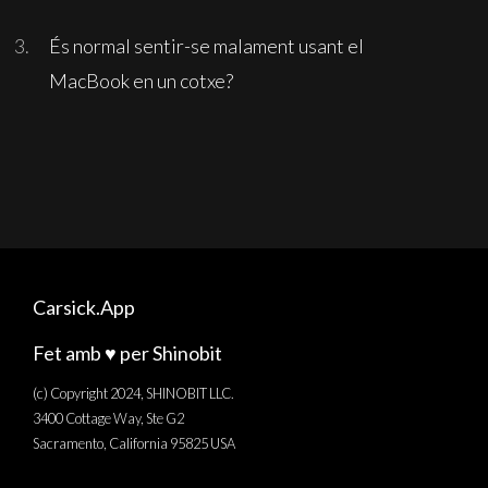
És normal sentir-se malament usant el
MacBook en un cotxe?
Carsick.App
Fet amb ♥️ per Shinobit
(c) Copyright 2024, SHINOBIT LLC.
3400 Cottage Way, Ste G2
Sacramento, California 95825 USA