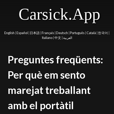
Carsick.App
English
|
Español
|
日本語
|
Français
|
Deutsch
|
Português
|
Català
|
한국어
|
Italiano
|
中文
|
العربية
Preguntes freqüents:
Per què em sento
marejat treballant
amb el portàtil