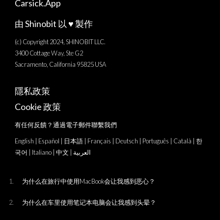
Carsick.App
由 Shinobit 以 ♥️ 製作
(c) Copyright 2024, SHINOBIT LLC.
3400 Cottage Way, Ste G2
Sacramento, California 95825 USA
隱私政策
Cookie 政策
有任何反饋？通過電子郵件聯繫我們
English
|
Español
|
日本語
|
Français
|
Deutsch
|
Português
|
Català
|
한
국어
|
Italiano
|
中文
|
العربية
为什么在旅行中使用MacBook会让我感到恶心？
为什么在车里使用笔记本电脑会让我感到头晕？