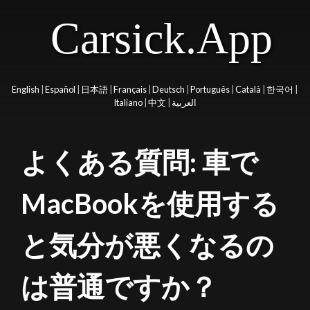
Carsick.App
English
|
Español
|
日本語
|
Français
|
Deutsch
|
Português
|
Català
|
한국어
|
Italiano
|
中文
|
العربية
よくある質問: 車で
MacBookを使用する
と気分が悪くなるの
は普通ですか？