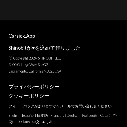
Carsick.App
Shinobitが♥️を込めて作りました
(c) Copyright 2024, SHINOBIT LLC.
3400 Cottage Way, Ste G2
Sacramento, California 95825 USA
プライバシーポリシー
クッキーポリシー
フィードバックがありますか？メールでお問い合わせください
English
|
Español
|
日本語
|
Français
|
Deutsch
|
Português
|
Català
|
한
국어
|
Italiano
|
中文
|
العربية