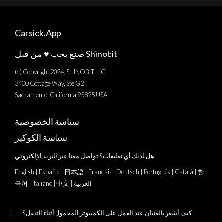
Carsick.App
صنع بحب ♥️ من قبل Shinobit
(c) Copyright 2024, SHINOBIT LLC.
3400 Cottage Way, Ste G2
Sacramento, California 95825 USA
سياسة الخصوصية
سياسة الكوكيز
هل لديك أي تعليقات؟ تواصل معنا عبر البريد الإلكتروني
English
|
Español
|
日本語
|
Français
|
Deutsch
|
Português
|
Català
|
한
العربية
|
中文
|
Italiano
|
국어
كيف أشعر بالغثيان عند العمل على الكمبيوتر المحمول أثناء التنقل؟